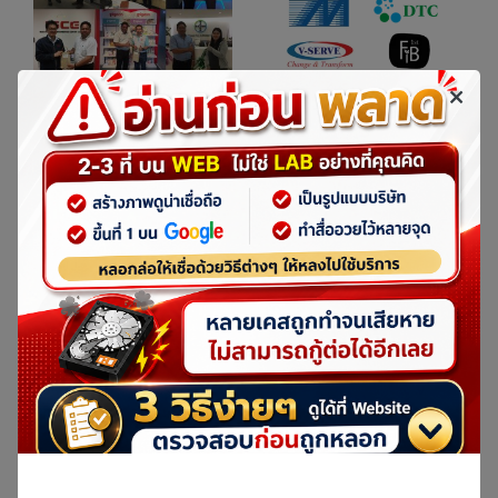
ลูกค้ารายใหญ่
จุดรับ-ส่ง รายใหญ่
ที่ไว้วางใจ IDR LAB
ของ IDR LAB
(รวมภาพถ่ายจริง)
ที่มีมากที่สุดในไทย
ตรวจสอบคลิ๊ก
รายการดังๆ หลายรายการ
เข้ามาถ่ายทำที่ศูนย์กู้ข้อมูล IDR LAB