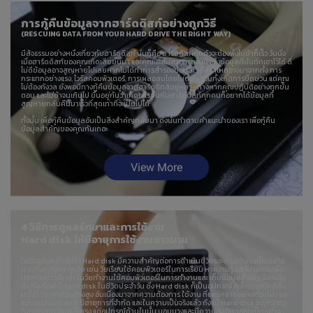
การกู้คืนข้อมูลจากฮาร์ดดิสก์อย่างถูกวิธี
(RESCUING DATA FROM YOUR HARD DRIVE THE RIGHT WAY)
มีสัจธรรมอย่างหนึ่งเกี่ยวกับฮาร์ดดิสก์ นั่นก็คือ ฮาร์ดดิสก์ทุกตัวจะต้องพังไม่ช้าก็เร็ว วันนึง
เมื่อฮาร์ดดิสก์ของคุณเกิดเสียขึ้นมา และคุณเองไม่สามารถจะเข้าถึงข้อมูลที่บันทึกเอาไว้ได้ ดี
ไม่ดีข้อมูลอาจสูญหายไปเลยหากไม่ได้ทำการสำรองข้อมูลไว้ ซึ่งสาเหตุอาจมาจากทั้ง การ
กระแทกอย่างแรง, ไวรัสคอมพิวเตอร์, การเผลอลบโดยไม่ตั้งใจ รวมทั้งเกิดการขีดข่วน แต่คุณ
ไม่ต้องกังวล ยังพอมีทางกู้คืนข้อมูลจากฮาร์ดดิกส์อยู่หลายทางหากคุณปฏิบัติอย่างถูกขั้น
ตอน และไม่ช้าจนเกินไป ขึ้นอยู่กับว่าเกิดอะไรขึ้นกับฮาร์ดดิสก์ทุกคนก็อยากได้ข้อมูลที่
สูญหายกลับคืนมาเร็วที่สุดเท่าที่จะเป็นไปได้
ทั้งนั้น เพื่อกู้คืนข้อมูลอันเป็นสิ่งสำคัญกลับมา ดังนั้นทำตามคำแนะนำของเรา เพื่อกู้คืน
ข้อมูลสำคัญของคุณกันเถอะ
View More
4 วิธีการดูแลรักษาและการใช้งาน
Hard disk ให้มีอายุการใช้งานยาวนาน
ในปัจจุบันกล่าวได้ว่า Hard disk มีความสำคัญต่อการดำเนินชีวิตและการทำงานเป็นอย่าง
มากกับทุกเพศ ทุกวัย เช่น วัยเรียนใช้คอมพิวเตอร์ในการเรียน หาความรู้ และโปรแกรมเพื่อ
ประกอบการศึกษา ในวัยทำงานใช้คอมพิวเตอร์ในการทำงานและ เก็บข้อมูลสำคัญ จึงหนีไม่
พ้นที่จะต้องใช้ Hard disk ในชีวิตประจำวัน ซึ่ง Hard disk ก็เป็นอุปกรณ์ อิเล็กทรอนิกส์ชิ้น
หนึ่งที่มีราคาค่อนข้างสูง อันเนื่องมาจากความต้องการ ใช้งาน ที่แพร่หลายอย่างต่อเนื่อง และ
แน่นอน Hard disk มีอายุการที่จำกัด และในความเป็นจริงแล้ว ถึงแม้ Hard disk จะถูกบรรจุ
ในกล่องที่มีวัสดุแข็งแรง แต่อุปกรณ์ด้านในนั้น บอบบางและมีความละเอียดอ่อนเป็นอย่าง