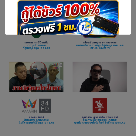
รายการกระบี่มือหนึ่ง
เลือดข้นคนจาง ยกกองละคร
มาถ่ายทำรายการ
มาถ่ายทำรายการที่ศูนย์กู้ข้อมูล IDR LAB
ที่ศูนย์กู้ข้อมูล IDR LAB
(EP.10 และ EP.11)
ช่องอัมรินทร์
คุณวราณ สุวรรณโณ (คุณแอ่ว)
สัมภาษณ์ คุณไพโรจน์
ช่างภาพมือ 1 ของประเทศไทย
ผู้บริหารศูนย์กู้ข้อมูล IDR LAB
พูดถึงความประทับใจที่มาใช้บริการ IDR LAB