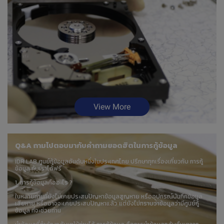
View More
Q&A ถามไปตอบมากับคำถามยอดฮิตในการกู้ข้อมูล
IDR LAB ศูนย์กู้ข้อมูลอันดับหนึ่งในประเทศไทย ปรึกษาทุกเรื่องเกี่ยวกับ การกู้
ข้อมูล กับเราได้ฟรี
1. การกู้ข้อมูลคืออะไร ?
ในหลายท่านที่ยังไม่เคยประสบปัญหาข้อมูลสูญหาย หรืออุปกรณ์บันทึกข้อมูล
เสียหาย หรืออาจจะเคยประสบปัญหาแล้ว แต่ยังไม่ทราบว่าข้อมูลว่ามีศูนย์กู้
ข้อมูล ที่จะช่วยท่าน