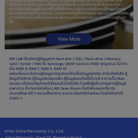
นำข้อมูลที่สำคัญกลับมาให้ท่านได้ การกู้ข้อมูล คือการนำข้อมูลกลับคืนมาจาก
อุปกรณ์ บันทึกข้อมูลต่างที่เกิดความเสียหาย รวมไปถึงไฟล์ที่เสียหาย ผ่าน
กระบวนการกู้ข้อมูลด้วย เครื่องมือพิเศษและผู้เชี่ยวชาญในการกู้ข้อมูล โดยใน
กระบวนการเหล่านี้ส่วนใหญ่จะ ไม่สามารถทำได้ด้วยตนเอง เพราะอาจจะทำให้เกิด
ความเสียหายที่มากขึ้น และอาจจะเสียข้อมูลนั้นไปอย่างถาวร ไม่สามารถกู้คืนมา
ได้
View More
IDR LAB ให้บริการกู้ข้อมูลจาก Hard disk / SSD / Flash drive / Memory
Card / Server / NAS ทั้ง Synology, QNAP และระบบ RAID ทุกรูปแบบ ไม่ว่าจะ
เป็น RAID 0, RAID 1, RAID 5, RAID 10
พร้อมทั้งรองรับการกู้ข้อมูลจากอุปกรณ์จัดเก็บข้อมูลทุกชนิด ฮาร์ดดิสก์เสีย กู้
ข้อมูลไฟล์หาย กู้ข้อมูลฟอร์แมตผิด กู้ข้อมูลมองไม่เห็นไดรฟ์ อาการเป็น Bad
Sector หรือกรณีอุปกรณ์เสียบแล้วเปิดไม่ติด โดยทีมผู้เชี่ยวชาญการกู้ข้อมูล
เฉพาะทาง ทำงานภายในห้อง LAB Clean Room ซึ่งมีเพียงแห่งเดียวใน
ประเทศไทย ฟรี !! ตรวจเช็คอาการ และประเมินค่าใช้จ่ายก่อน โดยไม่คิดค่าใช้
จ่ายใด ๆ
Inter Data Recovery Co., Ltd.
4 Soi Bangna-Trad 25, Bangna Nuea,