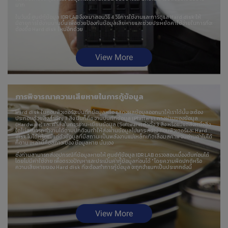
มาก
ในวันนี้ ศูนย์กู้ข้อมูล IDR LAB จึงจะมาสอนวิธี 4 วิธีการใช้งานและการดูแล Hard disk ให้
มีอายุการใช้งานนานขึ้น เพื่อช่วยป้องกันข้อมูลเสียหายและช่วยประหยัดค่าใช้จ่ายในการที่จะ
ต้องซื้อ Hard disk ใหม่อีกด้วย
View More
การพิจารณาความเสียหายในการกู้ข้อมูล
Hard disk ในคอมพิวเตอร์จะบันทึกข้อมูลหรือ แสดงผลข้อมูลออกมาให้เราได้นั้น จะต้อง
ประกอบด้วยสิ่งสำคัญ 3 สิ่ง นั่นก็คือ จานบันทึกข้อมูล (Platters), ทางผ่านของข้อมูล
(Hardware) และ คำสั่งในการอ่าน-เขียนข้อมูล (Software) ถ้าทั้ง 3 สิ่ง หรือแม้แต่สิ่งหนึ่งสิ่ง
ใดไม่สามารถทำงานได้ตามปกติจนทำให้ส่งผ่านข้อมูลไปมาระหว่าง คอมพิวเตอร์และ Hard
disk ไม่ได้หรือแม้แต่ตัวข้อมูลที่มีสถานะเป็นพลังงานแม่เหล็กเกิดเสื่อมสภาพ จนอ่านค่าไม่ได้
ก็ตาม เหล่านี้คือสภาวะของ ข้อมูลหาย นั่นเอง
ซึ่งท่านสามารถส่งอุปกรณ์ที่ข้อมูลหายให้ ศูนย์กู้ข้อมูล IDR LAB ตรวจสอบเบื้องต้นก่อนได้
โดยไม่มีค่าใช้จ่าย เพื่อตรวจปัญหาและประเมินค่ากู้ข้อมูลก่อนได้ " โดยความผิดปกติหรือ
ความเสียหายของ Hard disk ที่จะต้องทำการกู้ข้อมูล จะถูกจำแนกเป็นประเภทดังนี้
View More