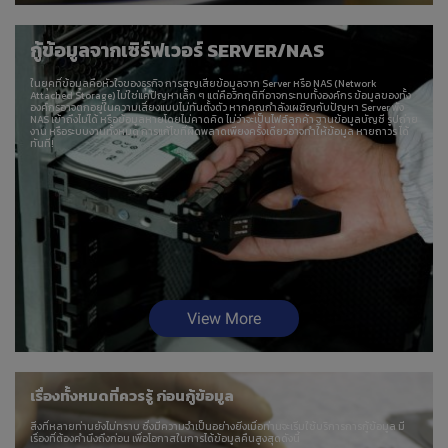
กู้ข้อมูลจากเซิร์ฟเวอร์ SERVER/NAS
ในยุคที่ข้อมูลคือหัวใจของธุรกิจ การสูญเสียข้อมูลจาก Server หรือ NAS (Network
Attached Storage) ไม่ใช่แค่ปัญหาเล็ก ๆ แต่คือวิกฤติที่อาจกระทบทั้งองค์กร ข้อมูลของทั้ง
องค์กรอาจตกอยู่ในความเสี่ยงแบบไม่ทันตั้งตัว หากคุณกำลังเผชิญกับปัญหา Server พัง
NAS เข้าถึงไม่ได้ หรือข้อมูลหายโดยไม่คาดคิด ไม่ว่าจะเป็นไฟล์ลูกค้า ฐานข้อมูลบัญชี รูปถ่าย
งาน หรือระบบงานทั้งหมด การแก้ไขที่ผิดพลาดเพียงครั้งเดียวอาจทำให้ข้อมูล หายถาวร ได้
ทันที!
View More
เรื่องทั้งหมดที่ควรรู้ ก่อนกู้ข้อมูล
สิ่งที่หลายท่านยังไม่ทราบ ซึ่งมีความจำเป็นอย่างยิ่งเมื่อท่านจะเริ่มใช้บริการการกู้ข้อมูล มี
เรื่องที่ต้องคำนึงถึงก่อน เพื่อโอกาสในการได้ข้อมูลคืนสูงสุดดังนี้