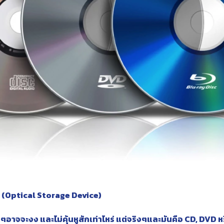
สง (Optical Storage Device)
อนๆอาจจะงง และไม่คุ้นหูสักเท่าไหร่ แต่จริงๆและมันคือ CD, DVD หร