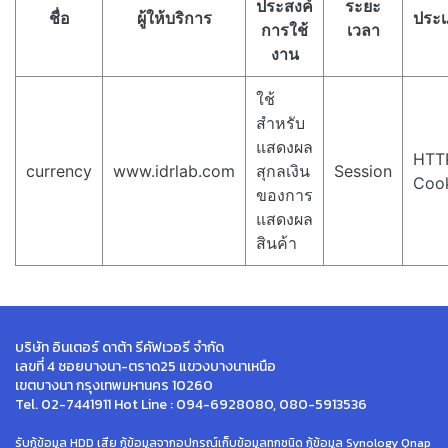
ประสงค์
ระยะ
ชื่อ
ผู้ให้บริการ
ประ
การใช้
เวลา
งาน
ใช้
สำหรับ
แสดงผล
HTT
currency
www.idrlab.com
สุกลเงิน
Session
Coo
ของการ
แสดงผล
สินค้า
บริษัท อินเตอร์ ดาต้า รีคัฟเวอรี จำกัด
เลขที่ 4 ซอยบางนา-ตราด25 แขวงบางนาเหนือ
เขตบางนา กรุงเทพมหานคร 10260
Tel. 02-7441911 Hot Line : 094-6928080, 080-5913536
รับกู้ข้อมูล HDD เสีย กู้ข้อมูลจากอุปกรณ์เก็บข้อมูลทุกชนิด กู้ข้อมูล Synology Qnap