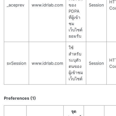
HT
_aceprev
www.idrlab.com
ของ
Session
Co
PDPA
ที่ผู้เข้า
ชม
เว็บไซต์
ยอมรับ
ใช้
สำหรับ
ระบุตัว
HT
svSession
www.idrlab.com
Session
ตนของ
Co
ผู้เข้าชม
เว็บไซต์
Preferences (1)
จุด