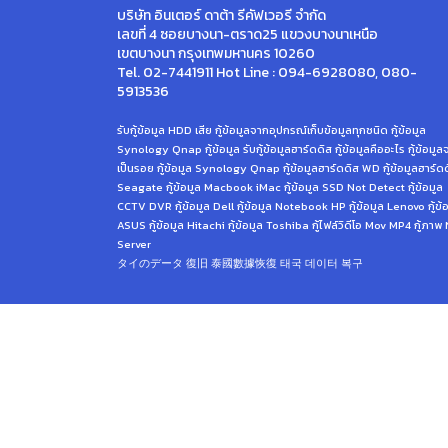
บริษัท อินเตอร์ ดาต้า รีคัฟเวอรี จำกัด
เลขที่ 4 ซอยบางนา-ตราด25 แขวงบางนาเหนือ
เขตบางนา กรุงเทพมหานคร 10260
Tel. 02-7441911 Hot Line : 094-6928080, 080-
5913536
รับกู้ข้อมูล HDD เสีย กู้ข้อมูลจากอุปกรณ์เก็บข้อมูลทุกชนิด กู้ข้อมูล
Synology Qnap กู้ข้อมูล รับกู้ข้อมูลฮาร์ดดิส กู้ข้อมูลคืออะไร กู้ข้อมู
เป็นรอย กู้ข้อมูล Synology Qnap กู้ข้อมูลฮาร์ดดิส WD กู้ข้อมูลฮาร์ด
Seagate กู้ข้อมูล Macbook iMac กู้ข้อมูล SSD Not Detect กู้ข้อมูล
CCTV DVR กู้ข้อมูล Dell กู้ข้อมูล Notebook HP กู้ข้อมูล Lenovo กู้ข้
ASUS กู้ข้อมูล Hitachi กู้ข้อมูล Toshiba กู้ไฟล์วิดีโอ Mov MP4 กู้ภาพ
Server
タイのデータ 復旧 泰國數據恢復 태국 데이터 복구