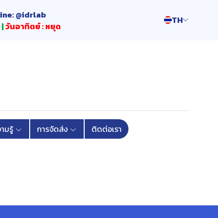
Line: @idrlab
TH
 |
วันอาทิตย์ : หยุด
มรู้
การจัดส่ง
ติดต่อเรา