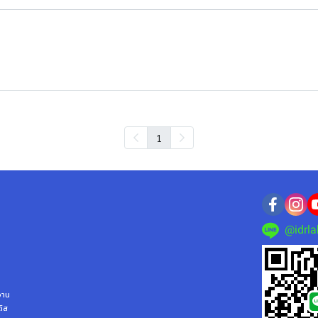
1
@idrla
ลจาน
ดิส