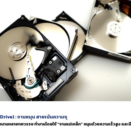
Drive) : จานหมุน สายเน้นความจุ
มานานหลายทศวรรษ ทำงานโดยใช้ "จานแม่เหล็ก" หมุนด้วยความเร็วสูง และมี 