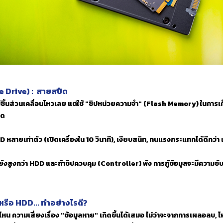
e Drive) : สายสปีด
มีชิ้นส่วนเคลื่อนไหวเลย แต่ใช้ "ชิปหน่วยความจำ" (Flash Memory) ในการเ
รด
DD หลายเท่าตัว (เปิดเครื่องใน 10 วินาที), เงียบสนิท, ทนแรงกระแทกได้ดีกว
ยังสูงกว่า HDD และถ้าชิปควบคุม (Controller) พัง การกู้ข้อมูลจะมีความซั
รือ HDD... ทำอย่างไรดี?
ีไหน ความเสี่ยงเรื่อง "ข้อมูลหาย" เกิดขึ้นได้เสมอ ไม่ว่าจะจากการเผลอลบ,