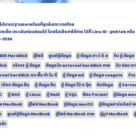
ลที่ได้มาตรฐานและพร้อมที่สุดในประเทศไทย
ช็ค ประเมินก่อนซ่อมได้ โดยไม่เสียค่าใช้จ่าย ได้ที่ Line ID : @idrlab หร
1-3536
้ HDD Harddisk
กู้ไฟล์
ศูนย์กู้ข้อมูล
กู้ ข้อมูล ฮา ร์ ดิ ส
รับ กู้ ข้อมูล
disk
บริการ กู้ ข้อมูล
ข้อมูล ใน external harddisk หาย
รับ ซ่อม ฮา
nal harddisk ตก พื้น ทํา ไง ดี
กู้ ข้อมูล wd
กู้ ข้อมูล seagate
ร้าน
เรียก ข้อมูล คืน
กู้ ข้อมูล คืน
กู้ ข้อมูล โน๊ ต บุ๊ค
ดึงข้อมูล
กู้ Serve
AC
กู้ NAS
กู้ Linux
กู้ Raid
กู้ SQL
ฟ้อง Format
กู้ข้อมูล m
อมูล MacBook
กู้ไฟล์ MacBook
กู้ข้อมูล macOS
กู้ข้อมูลฮาร์ดดิสก
k
ศูนย์กู้ข้อมูล MacBook
กู้ไฟล์ MacBook หาย
กู้รูป MacBook
ก
แล้ว