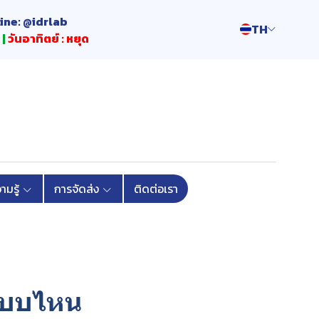
Line: @idrlab
TH
 |
วันอาทิตย์ : หยุด
มรู้
การจัดส่ง
ติดต่อเรา
กแบบไหน