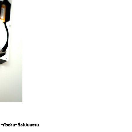
"หัวอ่าน" วิ่งไปบนจาน