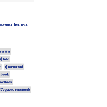
ือ Hotline โทร. 094-
ร์ด ดิ ส
 กู้ hdd
r
กู้ External
acbook
์ MacBook
ู้ข้อมูลงาน MacBook