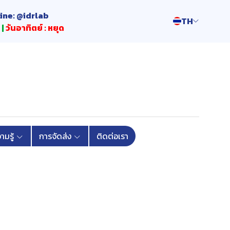
Line: @idrlab
TH
 |
วันอาทิตย์ : หยุด
มรู้
การจัดส่ง
ติดต่อเรา