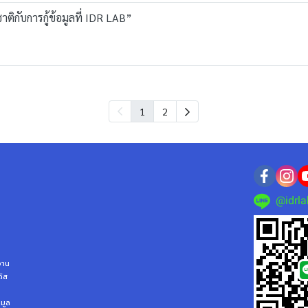
ติกับการกู้ข้อมูลที่ IDR LAB”
1
2
@idrla
ลจาน
ดิส
อมูล