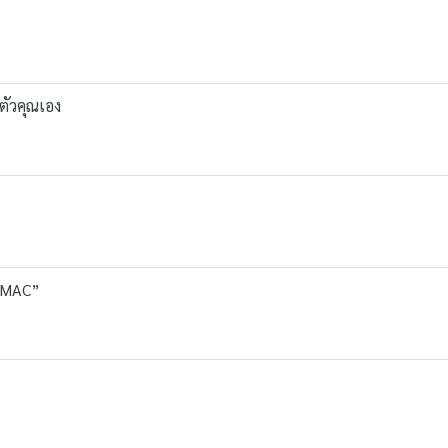
ยตัวคุณเอง
ะ MAC”