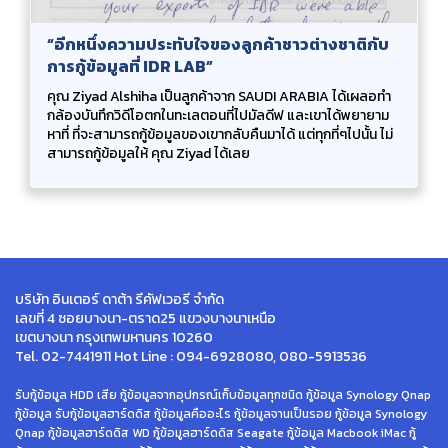
“อีกหนึ่งความประทับใจของลูกค้าชาวต่างชาติกับ
การกู้ข้อมูลที่ IDR LAB”
คุณ Ziyad Alshiha เป็นลูกค้าจาก SAUDI ARABIA ได้เผลอทำ
กล้องบันทึกวิดีโอตกในทะเลตอนที่ไปมัลดีฟ และเขาได้พยายาม
หาที่ ที่จะสามารถกู้ข้อมูลของเขากลับคืนมาได้ แต่ทุกที่ๆไปนั้น ไม่
สามารถกู้ข้อมูลให้ คุณ Ziyad ได้เลย
บริษัท อินเตอร์ ดาต้า รีคัฟเวอรี จำกัด
เลขที่ 4 ซอยบางนา-ตราด25 แขวงบางนาเหนือ
เขตบางนา กรุงเทพมหานคร 10260
Tel. 02-7441911 Hot Line : 094-6928080, 080-5913536
รับกู้ข้อมูล HDD เสีย กู้ข้อมูลจากอุปกรณ์เก็บข้อมูลทุกชนิด กู้ข้อมูล Synology Qnap
กู้ข้อมูล รับกู้ข้อมูลฮาร์ดดิส กู้ข้อมูลคืออะไร กู้ข้อมูลจานเป็นรอย กู้ข้อมูล Synology
Qnap กู้ข้อมูลฮาร์ดดิส WD กู้ข้อมูลฮาร์ดดิส Seagate กู้ข้อมูล Macbook iMac กู้