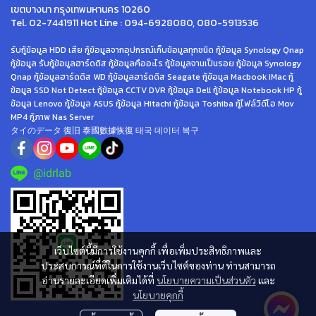
เขตบางนา กรุงเทพมหานคร 10260
Tel. 02-7441911 Hot Line : 094-6928080, 080-5913536
รับกู้ข้อมูล HDD เสีย กู้ข้อมูลจากอุปกรณ์เก็บข้อมูลทุกชนิด กู้ข้อมูล Synology Qnap
กู้ข้อมูล รับกู้ข้อมูลฮาร์ดดิส กู้ข้อมูลคืออะไร กู้ข้อมูลจานเป็นรอย กู้ข้อมูล Synology
Qnap กู้ข้อมูลฮาร์ดดิส WD กู้ข้อมูลฮาร์ดดิส Seagate กู้ข้อมูล Macbook iMac กู้
ข้อมูล SSD Not Detect กู้ข้อมูล CCTV DVR กู้ข้อมูล Dell กู้ข้อมูล Notebook HP กู้
ข้อมูล Lenovo กู้ข้อมูล ASUS กู้ข้อมูล Hitachi กู้ข้อมูล Toshiba กู้ไฟล์วิดีโอ Mov
MP4 กู้ภาพ Nas Server
タイのデータ 復旧 泰國數據恢復 태국 데이터 복구
@idrlab
เว็บไซต์นี้มีการใช้งานคุกกี้ เพื่อเพิ่มประสิทธิภาพและ
ประสบการณ์ที่ดีในการใช้งานเว็บไซต์ของท่าน ท่านสามารถ
อ่านรายละเอียดเพิ่มเติมได้ที่
นโยบายความเป็นส่วนตัว
และ
นโยบายคุกกี้